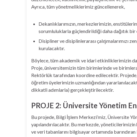
Ayrıca, tüm yönetmeliklerimiz güncellenerek,
Dekanlıklarımızın, merkezlerimizin, enstitülerim
sorumluluklarla güçlendirildiği daha dağıtık bir
Disipliner ve disiplinlerarası çalışmalarımızı ze
kurulacaktır.
Böylece, tüm akademik ve idari etkinliklerimizin dah
Proje, üniversitemizin tüm birimlerinde ve birimler
Rektörlük tarafından koordine edilecektir. Projede,
öğretim üyelerimizin uzmanlığından yararlanılacaktı
dikkatli adımlarla) gerçekleştirilecektir.
PROJE 2: Üniversite Yönetim E
Bu projede, Bilgi İşlem Merkezi’miz, Üniversite 
yapılandırılacaktır. Bu merkezde, yöneticilerimizin h
ve veri tabanlarını bilgisayar ortamında barındıran