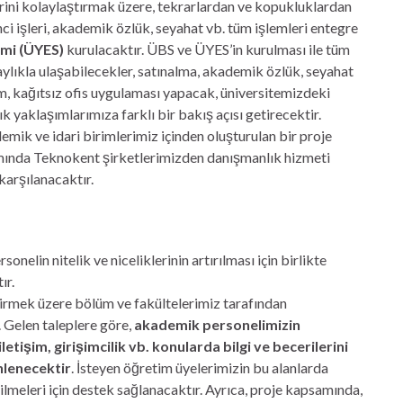
erini kolaylaştırmak üzere, tekrarlardan ve kopukluklardan
ci işleri, akademik özlük, seyahat vb. tüm işlemleri entegre
mi (ÜYES)
kurulacaktır. ÜBS ve ÜYES’in kurulması ile tüm
laylıkla ulaşabilecekler, satınalma, akademik özlük, seyahat
tem, kağıtsız ofis uygulaması yapacak, üniversitemizdeki
k yaklaşımlarımıza farklı bir bakış açısı getirecektir.
demik ve idari birimlerimiz içinden oluşturulan bir proje
samında Teknokent şirketlerimizden danışmanlık hizmeti
karşılanacaktır.
nelin nitelik ve niceliklerinin artırılması için birlikte
ır.
ştirmek üzere bölüm ve fakültelerimiz tarafından
. Gelen taleplere göre,
akademik personelimizin
 iletişim, girişimcilik vb. konularda bilgi ve becerilerini
nlenecektir
. İsteyen öğretim üyelerimizin bu alanlarda
lmeleri için destek sağlanacaktır. Ayrıca, proje kapsamında,