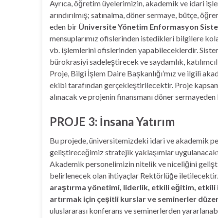
Ayrıca, öğretim üyelerimizin, akademik ve idari işl
arındırılmış; satınalma, döner sermaye, bütçe, öğren
eden bir
Üniversite Yönetim Enformasyon Siste
mensuplarımız ofislerinden istedikleri bilgilere ko
vb. işlemlerini ofislerinden yapabileceklerdir. Sis
bürokrasiyi sadeleştirecek ve saydamlık, katılımcılı
Proje, Bilgi İşlem Daire Başkanlığı’mız ve ilgili aka
ekibi tarafından gerçekleştirilecektir. Proje kap
alınacak ve projenin finansmanı döner sermayeden 
PROJE 3: İnsana Yatırım
Bu projede, üniversitemizdeki idari ve akademik perso
geliştireceğimiz stratejik yaklaşımlar uygulanacakt
Akademik personelimizin nitelik ve niceliğini geli
belirlenecek olan ihtiyaçlar Rektörlüğe iletilecektir
araştırma yönetimi, liderlik, etkili eğitim, etkili
artırmak için çeşitli kurslar ve seminerler düze
uluslararası konferans ve seminerlerden yararlanabi