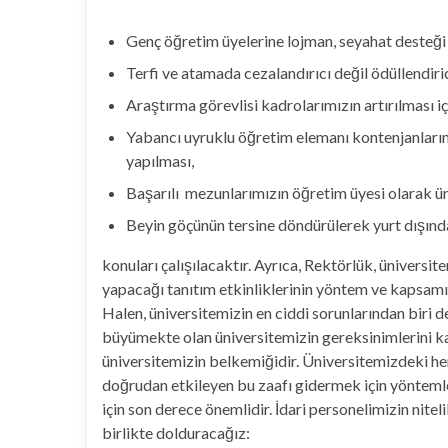
Genç öğretim üyelerine lojman, seyahat desteği 
Terfi ve atamada cezalandırıcı değil ödüllendiri
Araştırma görevlisi kadrolarımızın artırılması i
Yabancı uyruklu öğretim elemanı kontenjanlarımı
yapılması,
Başarılı mezunlarımızın öğretim üyesi olarak ü
Beyin göçünün tersine döndürülerek yurt dışında
konuları çalışılacaktır. Ayrıca, Rektörlük, ünivers
yapacağı tanıtım etkinliklerinin yöntem ve kapsamın
Halen, üniversitemizin en ciddi sorunlarından biri de
büyümekte olan üniversitemizin gereksinimlerini 
üniversitemizin belkemiğidir. Üniversitemizdeki heme
doğrudan etkileyen bu zaafı gidermek için yöntemle
için son derece önemlidir. İdari personelimizin niteli
birlikte dolduracağız: