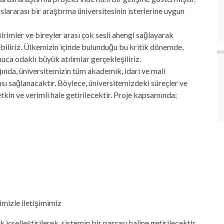
ararası bir araştırma üniversitesinin isterlerine uygun
irimler ve bireyler arası çok sesli ahengi sağlayarak
irebiliriz. Ülkemizin içinde bulunduğu bu kritik dönemde,
uca odaklı büyük atılımlar gerçekleşiliriz.
ğında, üniversitemizin tüm akademik, idari ve mali
sı sağlanacaktır. Böylece, üniversitemizdeki süreçler ve
tkin ve verimli hale getirilecektir. Proje kapsamında;
imizle iletişimimiz
 içselleştirilerek, sistemin bir parçası haline getirilecektir.