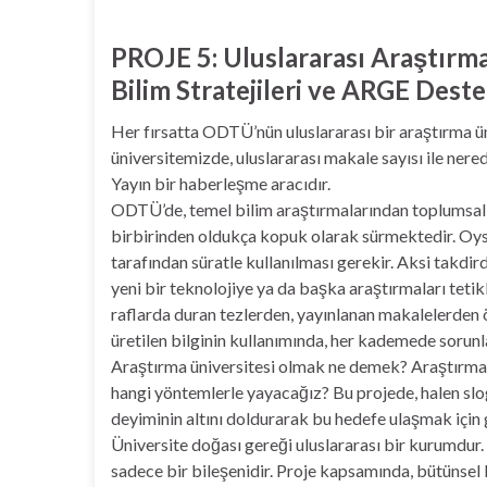
PROJE 5: Uluslararası Araştırma
Bilim Stratejileri ve ARGE Dest
Her fırsatta ODTÜ’nün uluslararası bir araştırma ü
üniversitemizde, uluslararası makale sayısı ile ner
Yayın bir haberleşme aracıdır.
ODTÜ’de, temel bilim araştırmalarından toplumsal 
birbirinden oldukça kopuk olarak sürmektedir. Oysa, 
tarafından süratle kullanılması gerekir. Aksi takdirde
yeni bir teknolojiye ya da başka araştırmaları teti
raflarda duran tezlerden, yayınlanan makalelerden
üretilen bilginin kullanımında, her kademede sorunl
Araştırma üniversitesi olmak ne demek? Araştırma s
hangi yöntemlerle yayacağız? Bu projede, halen slog
deyiminin altını doldurarak bu hedefe ulaşmak için 
Üniversite doğası gereği uluslararası bir kurumdur. 
sadece bir bileşenidir. Proje kapsamında, bütünsel b