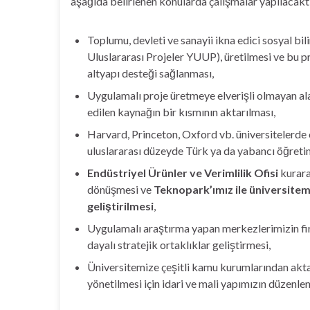
aşağıda belirlenen konularda çalışmalar yapılacaktı
Toplumu, devleti ve sanayii ikna edici sosyal bi
Uluslararası Projeler YUUP), üretilmesi ve bu pr
altyapı desteği sağlanması,
Uygulamalı proje üretmeye elverişli olmayan al
edilen kaynağın bir kısmının aktarılması,
Harvard, Princeton, Oxford vb. üniversitelerde 
uluslararası düzeyde Türk ya da yabancı öğretim
Endüstriyel Ürünler ve Verimlilik Ofisi
kurara
dönüşmesi ve
Teknopark’ımız ile üniversitemi
geliştirilmesi
,
Uygulamalı araştırma yapan merkezlerimizin fir
dayalı stratejik ortaklıklar geliştirmesi,
Üniversitemize çeşitli kamu kurumlarından aktarı
yönetilmesi için idari ve mali yapımızın düzenlen