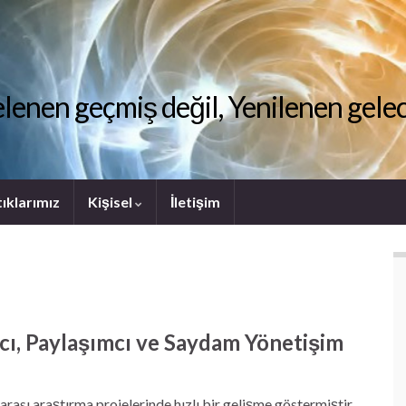
lenen geçmiş değil, Yenilenen gel
ıklarımız
Kişisel
İletişim
mcı, Paylaşımcı ve Saydam Yönetişim
rası araştırma projelerinde hızlı bir gelişme göstermiştir.