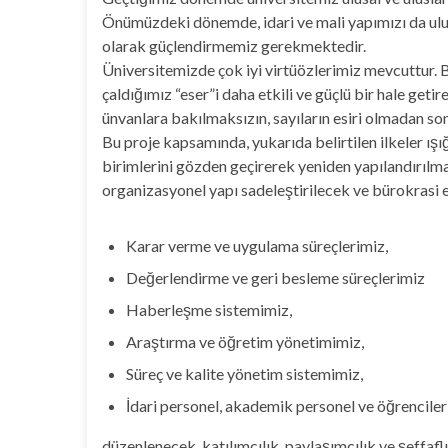
Önümüzdeki dönemde, idari ve mali yapımızı da ulusl
olarak güçlendirmemiz gerekmektedir.
Üniversitemizde çok iyi virtüözlerimiz mevcuttur. B
çaldığımız “eser”i daha etkili ve güçlü bir hale get
ünvanlara bakılmaksızın, sayıların esiri olmadan son
Bu proje kapsamında, yukarıda belirtilen ilkeler ışı
birimlerini gözden geçirerek yeniden yapılandırılma
organizasyonel yapı sadeleştirilecek ve bürokrasi e
Karar verme ve uygulama süreçlerimiz,
Değerlendirme ve geri besleme süreçlerimiz
Haberleşme sistemimiz,
Araştırma ve öğretim yönetimimiz,
Süreç ve kalite yönetim sistemimiz,
İdari personel, akademik personel ve öğrenciler
düzenlenecek, katılımcılık, paylaşımcılık ve şeffaflık