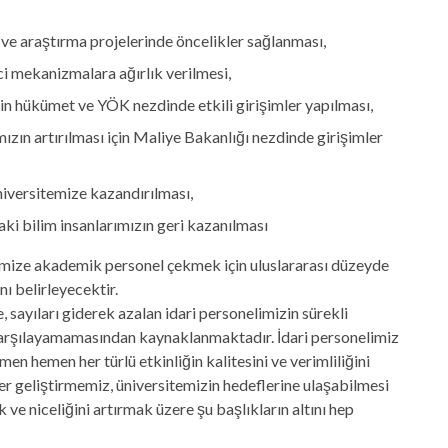
ve araştırma projelerinde öncelikler sağlanması,
ci mekanizmalara ağırlık verilmesi,
çin hükümet ve YÖK nezdinde etkili girişimler yapılması,
zın artırılması için Maliye Bakanlığı nezdinde girişimler
niversitemize kazandırılması,
ki bilim insanlarımızın geri kazanılması
itemize akademik personel çekmek için uluslararası düzeyde
ı belirleyecektir.
, sayıları giderek azalan idari personelimizin sürekli
karşılayamamasından kaynaklanmaktadır. İdari personelimiz
n hemen her türlü etkinliğin kalitesini ve verimliliğini
r geliştirmemiz, üniversitemizin hedeflerine ulaşabilmesi
k ve niceliğini artırmak üzere şu başlıkların altını hep