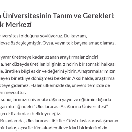
 Üniversitesinin Tanım ve Gerekleri:
ek Merkezi
niversitesi olduğunu söylüyoruz. Bu kavram,
edeyse özdeşleşmiştir. Oysa, yayın tek başına amaç olamaz.
yarar üretmeye kadar uzanan araştırmalar zinciri
her düzeyde üretilen bilginin, zincirin bir sonraki halkası
, üretilen bilgi eskir ve değerini yitirir. Araştırmalarımızın
kleyen bir etkiye dönüşmesi beklenir. Aksi halde, araştırma
 öteye gidemez. Halen ülkemizde de, üniversitemizde de
ar mevcuttur.
onuçlarımızı üniversite dışına yayın ve eğitimin dışında
an niteliğindeki “Uluslararası Araştırma Üniversitesi”
gerekli adımları belirleyeceğiz.
Bu anlamda, Uluslararası İlişkiler Ofisi uluslararasılaşmanın
ir bakış açısı ile tüm akademik ve idari birimlerimizin