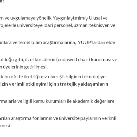
r:
lim ve uygulamaya yönelik Yaygınlaştırılmış Ulusal ve
ojelerle üniversiteye idari personel, uzman, teknisyen ve
anlara ve temel bilim araştırmalarına, YUUP’lardan elde
olduğu gibi, özel kürsülerin (endowed chair) kurulması ve
 üyelerinin getirilmesi,
k bu ofiste ürettiğimiz elverişli bilginin teknolojiye
zin verimli etkileşimi için stratejik yaklaşımların
malarla ve ilgili kamu kurumları ile akademik değerlere
lan araştırma fonlarının ve üniversite paylarının verimli
mesi .