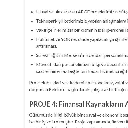
Ulusal ve uluslararası ARGE projelerimizin bütçe
Teknopark şirketlerimizle yapılan anlaşmalara i
Vakıf gelirlerimizin bir kısmının idari personel 
Hükümet ve YÖK nezdinde yapılacak girişimlerl
artırılması.
Sürekli Eğitim Merkezi’mizde idari personelimizi
Mevcut idari personelimizin bilgi ve becerilerin
saatlerinin en az beşte biri kadar hizmet içi eği
Proje ekibi, idari ve akademik personelimiz, vakıf 
doğrudan Rektör’e bağlı olarak çalışacaktır. Projen
PROJE 4: Finansal Kaynakların A
Günümüzde bilgi, büyük bir sosyal ve ekonomik serma
ise bir iş kolu olmuştur. Proje kapsamında, üniversi