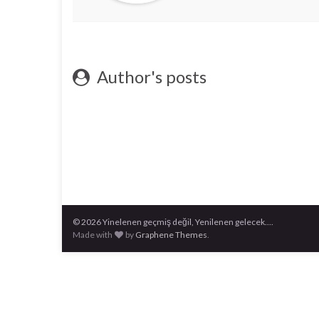
Author's posts
© 2026 Yinelenen geçmiş değil, Yenilenen gelecek....
Made with
by
Graphene Themes
.