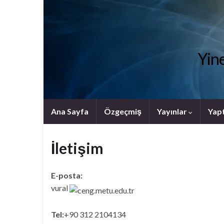
Yine
Ana Sayfa
Özgeçmiş
Yayınlar
Yapt
İletişim
E-posta:
vural
Tel:
+90 312 2104134